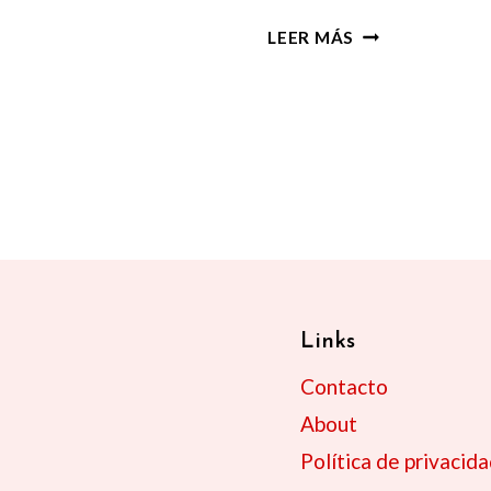
BARRIO
LEER MÁS
LANDSTRASSE
EN
VIENA:
QUÉ
VER
Y
GUÍA
ACTUALIZADA
2025
Links
Contacto
About
Política de privacid