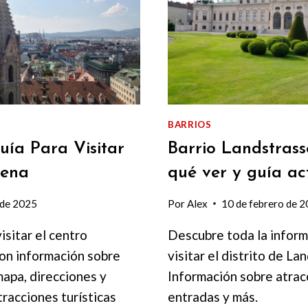
DÓNDE
COMER
2025
BARRIOS
uía Para Visitar
Barrio Landstrass
iena
qué ver y guía a
 de 2025
Por
Alex
10 de febrero de 
isitar el centro
Descubre toda la informa
con información sobre
visitar el distrito de La
mapa, direcciones y
Información sobre atracc
tracciones turísticas
entradas y más.