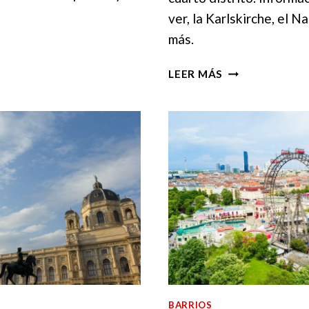
ver, la Karlskirche, el 
más.
KARLSPLATZ
LEER MÁS
Y
EL
DISTRITO
DE
WIEDEN
EN
VIENA:
QUÉ
VER
EN
2025
BARRIOS