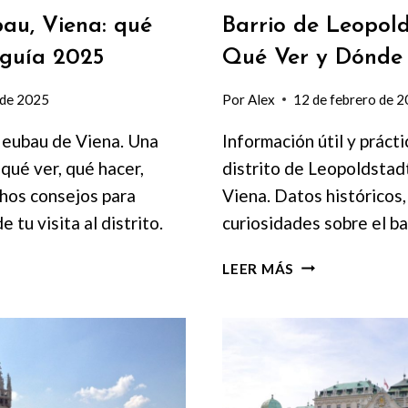
au, Viena: qué
Barrio de Leopold
 guía 2025
Qué Ver y Dónde
 de 2025
Por
Alex
12 de febrero de 
Neubau de Viena. Una
Información útil y prácti
qué ver, qué hacer,
distrito de Leopoldstadt
hos consejos para
Viena. Datos históricos,
 tu visita al distrito.
curiosidades sobre el bar
BARRIO
LEER MÁS
DE
LEOPOLDSTADT
VIENA:
QUÉ
VER
Y