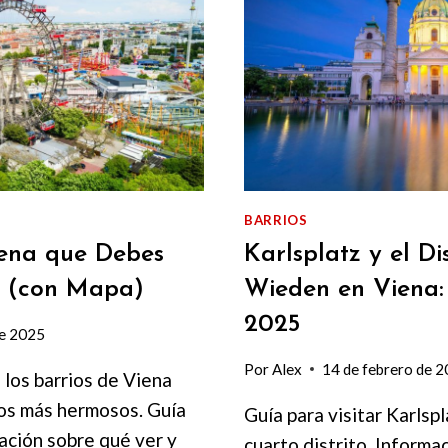
BARRIOS
iena que Debes
Karlsplatz y el Di
5 (con Mapa)
Wieden en Viena:
2025
de 2025
Por
Alex
14 de febrero de 
los barrios de Viena
los más hermosos. Guía
Guía para visitar Karlspl
ación sobre qué ver y
cuarto distrito. Informa