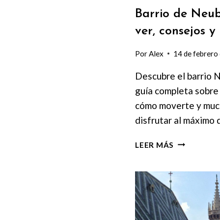
Barrio de Neub
ver, consejos y
Por
Alex
14 de febrero
Descubre el barrio 
guía completa sobre 
cómo moverte y muc
disfrutar al máximo de
BARRIO
LEER MÁS
DE
NEUBAU,
VIENA:
QUÉ
VER,
CONSEJOS