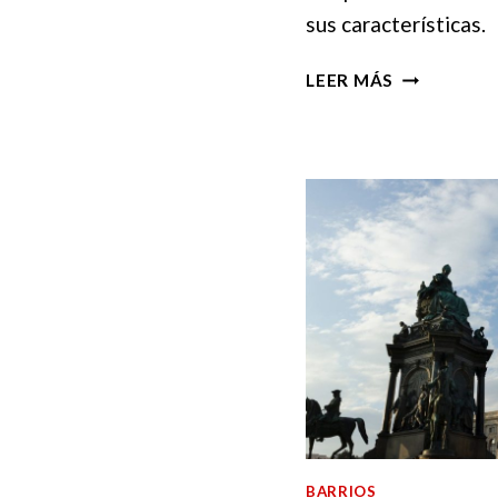
sus características.
5
LEER MÁS
BARRIOS
DE
VIENA
QUE
DEBES
VISITAR
EN
2025
(CON
MAPA)
BARRIOS