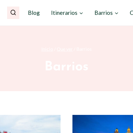
Blog
Itinerarios
Barrios
C
Inicio
/
Que ver
/
Barrios
Barrios