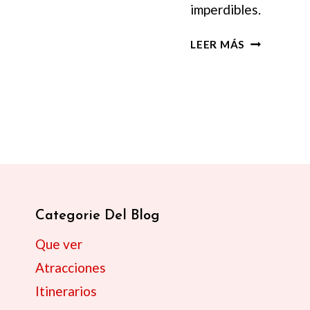
imperdibles.
INNERE
LEER MÁS
STADT:
GUÍA
PARA
VISITAR
EL
CENTRO
DE
VIENA
Categorie Del Blog
Que ver
Atracciones
Itinerarios