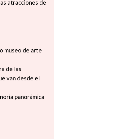
las atracciones de
so museo de arte
na de las
ue van desde el
a noria panorámica