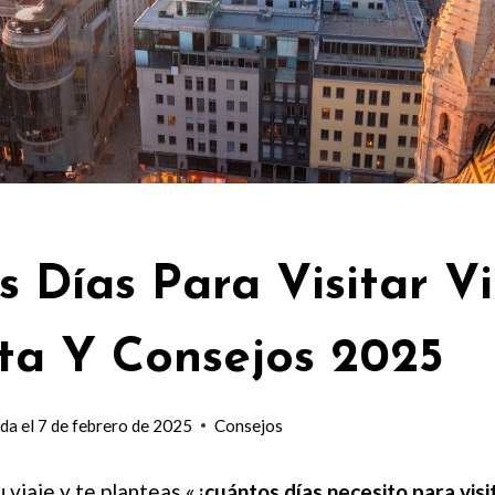
s Días Para Visitar V
ta Y Consejos 2025
da el
7 de febrero de 2025
Consejos
 viaje y te planteas «
¿cuántos días necesito para visi