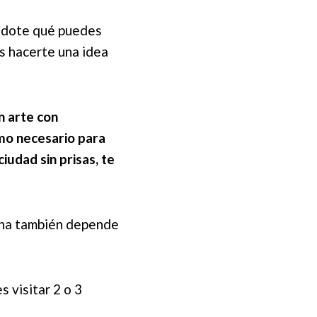
ándote qué puedes
s hacerte una idea
n arte con
imo necesario para
ciudad sin prisas, te
iena también depende
s visitar 2 o 3