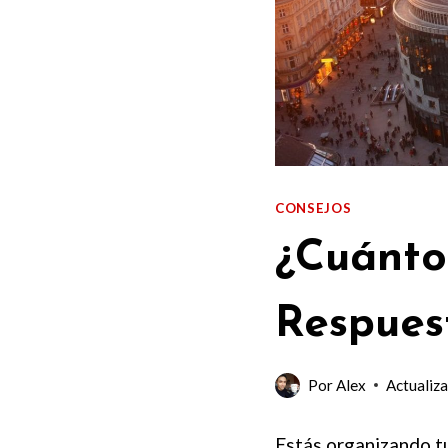
CONSEJOS
¿Cuánto
Respues
Por
Alex
Actualiza
Estás organizando tu