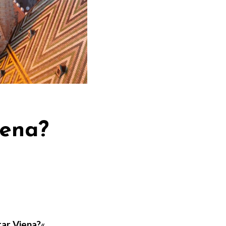
iena?
tar Viena?
«.