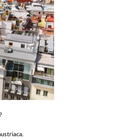
?
austriaca.