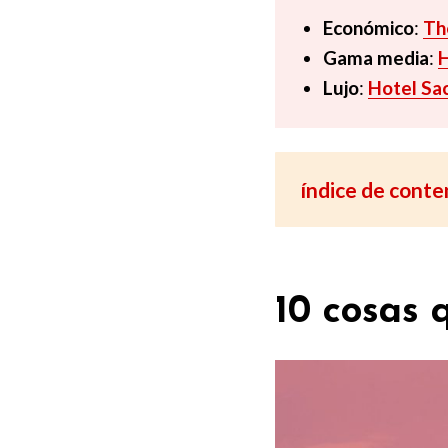
Económico
:
Th
Gama media
:
H
Lujo
:
Hotel Sa
índice de conte
10 cosas 