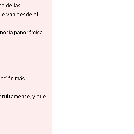
na de las
ue van desde el
a noria panorámica
racción más
ratuitamente, y que