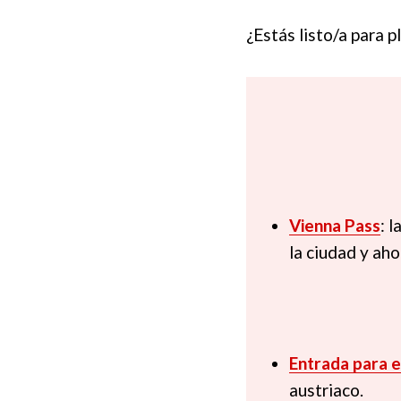
¿Estás listo/a para p
Vienna Pass
: 
la ciudad y ah
Entrada para e
austriaco.