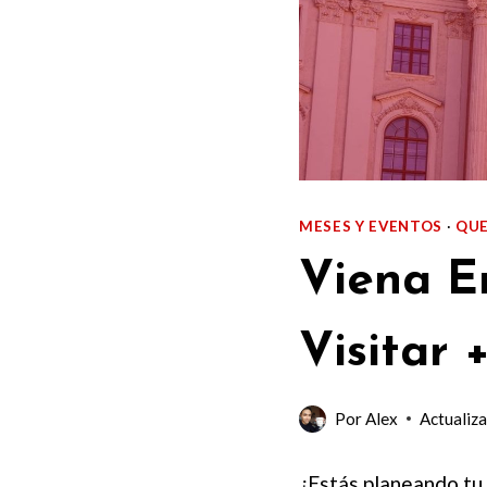
MESES Y EVENTOS
·
QUE
Viena E
Visitar 
Por
Alex
Actualiza
¿Estás planeando tu