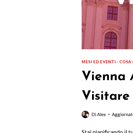
MESI ED EVENTI
·
COSA 
Vienna 
Visitare
Di
Alex
Aggiornato
Stai pianificando il 