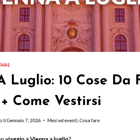
FARE
A Luglio: 10 Cose Da 
 + Come Vestirsi
 il
Gennaio 7, 2026
Mesi ed eventi
,
Cosa fare
tuo
viaggio a Vienna a luglio
?