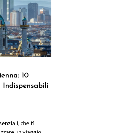
ienna: 10
d Indispensabili
enziali, che ti
zzare un viaggio