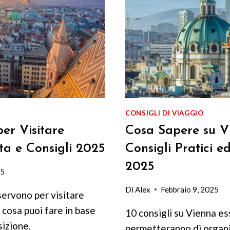
CONSIGLI DI VIAGGIO
er Visitare
Cosa Sapere su V
ta e Consigli 2025
Consigli Pratici e
2025
25
Di
Alex
Febbraio 9, 2025
servono per visitare
 cosa puoi fare in base
10 consigli su Vienna ess
sizione.
permetteranno di organi