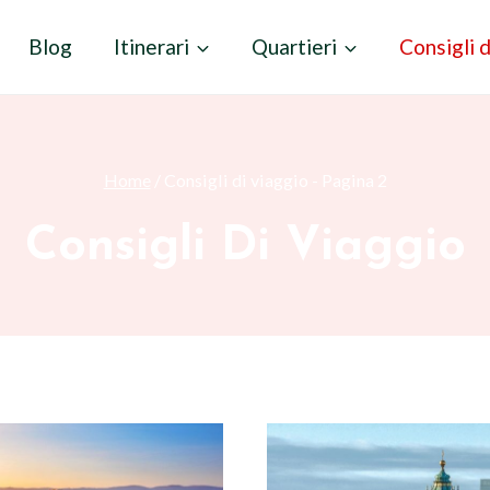
Blog
Itinerari
Quartieri
Consigli d
Home
/
Consigli di viaggio
- Pagina 2
Consigli Di Viaggio