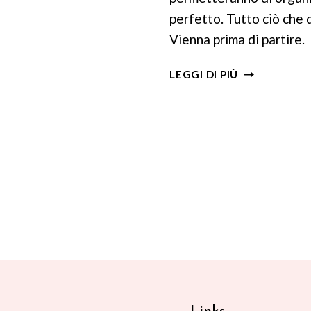
perfetto. Tutto ciò che 
Vienna prima di partire.
COSA
LEGGI DI PIÙ
SAPERE
SU
A
VIENNA:
one
10
I
CONSIGLI
PRATICI
ED
INDISPENSAB
2025