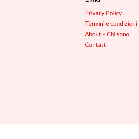
Links
Privacy Policy
Termini e condizioni
About – Chi sono
Contatti
6
Italiano
Español
Français