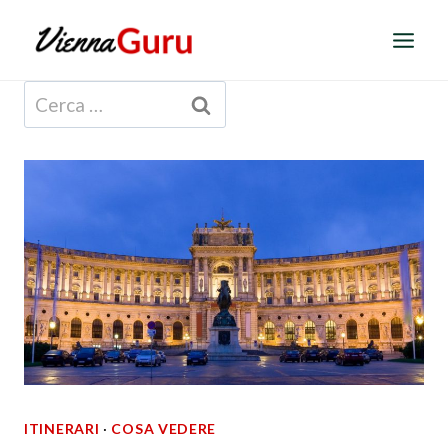
Salta
al
contenuto
Ricerca
per:
ITINERARI
·
COSA VEDERE